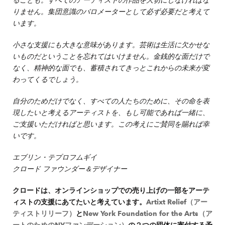
ることも。すべてのアーティストの作品を大切にしなければな
りません。集団意識のバロメーターとして必ず必要だと考えて
います。
小さな支援にも大きな意味があります。芸術は生活に欠かせな
いものだということを忘れてはいけません。金銭的な面だけで
なく、精神的な面でも、蓄積されてきっとこれからの未来が変
わってくるでしょう。
自分のためだけでなく、すべての人たちのために、その命を表
現したいと考えるアーティストを、もし可能であれば一緒に、
ご支援いただければと思います。この考えにご賛同を賜れば幸
いです。
エブリン・テプロフムギイ
クロード ファウンダー＆デザイナー
クロードは、オンラインショップでの売り上げの一部をアーテ
ィストの支援にあてたいと考えています。
Artixt Relief（アー
ティストリリーフ）
と
New York Foundation for the Arts（ア