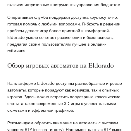
включая интуитивные инструменты управления бюджетом.
Оперативная служба поддержки доступна круглосуточно,
готовая помочь с любыми вопросами. Гибкость в решении
проблем делает игру более приятной и комфортной.
Eldorado умело сочетает развлечения и безопасность,
предлагая своим пользователям лучшее в онлайн-
гейминге.
Обзор игровых автоматов на Eldorado
На платформе Eldorado доступны разнообразные игровые
автоматы, которые порадуют как новичков, так и опытных
игроков. Здесь можно встретить популярные классические
слоты, а также современные 3D-игры с увлекательными
сюжетами и эффектной графикой.
Рекомендуем обратить внимание на автоматы с высоким
уровнем RTP (возврат игроку). Например, слоты с RTP выше