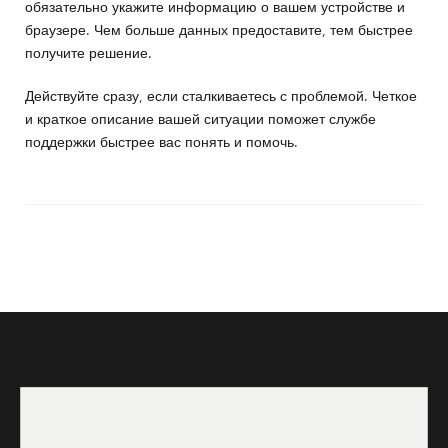
обязательно укажите информацию о вашем устройстве и
браузере. Чем больше данных предоставите, тем быстрее
получите решение.
Действуйте сразу, если сталкиваетесь с проблемой. Четкое
и краткое описание вашей ситуации поможет службе
поддержки быстрее вас понять и помочь.