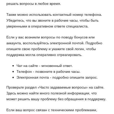
решать вопросы в любое время.
Также можно использовать контактный номер телефона.
Убедитесь, что вы звоните в рабочие часы, чтобы быть
уверенными в оперативном ответе специалиста.
Если у вас возникли вопросы по поводу бонусов или
аккаунта, воспользуйтесь электронной почтой. Подробно
опишите свою проблему и укажите свой логин, чтобы
поддержка могла оперативно отреагировать.
Чат на сайте – мгновенный ответ.
Телефон – позвоните в рабочие часы.
Электронная почта – подробно опишите запрос.
Проверьте раздел «Часто задаваемые вопросы» на сайте.
Здесь можно найти много полезной информации, что
может решить вашу проблему без обращения в поддержку.
Если ваш вопрос связан с техническими проблемами,