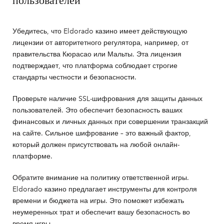
пользователей
Убедитесь, что Eldorado казино имеет действующую
лицензии от авторитетного регулятора, например, от
правительства Кюрасао или Мальты. Эта лицензия
подтверждает, что платформа соблюдает строгие
стандарты честности и безопасности.
Проверьте наличие SSL-шифрования для защиты данных
пользователей. Это обеспечит безопасность ваших
финансовых и личных данных при совершении транзакций
на сайте. Сильное шифрование – это важный фактор,
который должен присутствовать на любой онлайн-
платформе.
Обратите внимание на политику ответственной игры.
Eldorado казино предлагает инструменты для контроля
времени и бюджета на игры. Это поможет избежать
неумеренных трат и обеспечит вашу безопасность во
время игры.