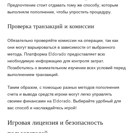
Предпочтение стоит отдавать тому же способу, которым
выполняли пополнение, чтобы упростить процедуру.
Проверка транзакций и комиссии
Обязательно проверяйте комиссии на операции, так как
они могут варьироваться в зависимости от выбранного
метода. Платформа Eldorado предоставляет всю
необходимую информацию для контроля затрат.
Позаботьтесь о внимательном изучении всех условий перед
выполнением транзакций.
Таким образом, с помощью разных методов пополнения
счета и вывода средств игроки могут легко управлять
своими финансами на Eldorado. Выбирайте удобный для
вас способ и наслаждайтесь игрой!
Игровая лицензия и безопасность