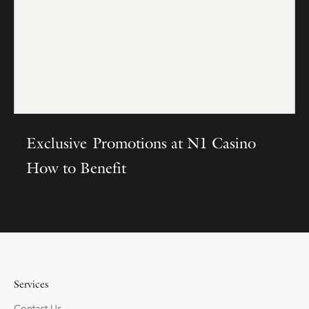
Exclusive Promotions at N1 Casino
How to Benefit
Services
Contact Us