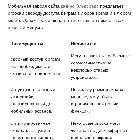
Мобильная версия сайта
казино Эльдорадо
предлагает
игрокам свободу доступа к играм в любое время и в любом
месте. Однако, как и любая технология, она имеет свои
плюсы и минусы.
Преимущества
Недостатки
Могут возникать проблемы с
Удобный доступ к играм
совместимостью на
без необходимости
некоторых старых
скачивания приложения.
устройствах.
Интуитивно понятный
Поскольку размер экрана
интерфейс,
меньше, могут быть
адаптированный для
ограничены некоторые
мобильных экранов.
функции.
Оптимизированная
Некоторые игроки могут
скорость загрузки и
чувствовать дискомфорт от
производительность.
небольшого экрана.