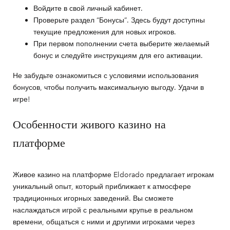
Войдите в свой личный кабинет.
Проверьте раздел “Бонусы”. Здесь будут доступны
текущие предложения для новых игроков.
При первом пополнении счета выберите желаемый
бонус и следуйте инструкциям для его активации.
Не забудьте ознакомиться с условиями использования
бонусов, чтобы получить максимальную выгоду. Удачи в
игре!
Особенности живого казино на
платформе
Живое казино на платформе Eldorado предлагает игрокам
уникальный опыт, который приближает к атмосфере
традиционных игорных заведений. Вы сможете
наслаждаться игрой с реальными крупье в реальном
времени, общаться с ними и другими игроками через