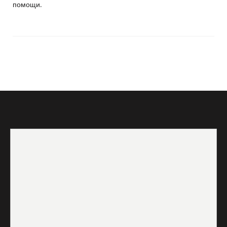
помощи.