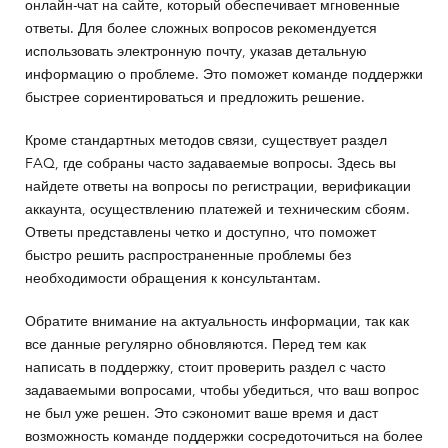
онлайн-чат на сайте, который обеспечивает мгновенные
ответы. Для более сложных вопросов рекомендуется
использовать электронную почту, указав детальную
информацию о проблеме. Это поможет команде поддержки
быстрее сориентироваться и предложить решение.
Кроме стандартных методов связи, существует раздел
FAQ, где собраны часто задаваемые вопросы. Здесь вы
найдете ответы на вопросы по регистрации, верификации
аккаунта, осуществлению платежей и техническим сбоям.
Ответы представлены четко и доступно, что поможет
быстро решить распространенные проблемы без
необходимости обращения к консультантам.
Обратите внимание на актуальность информации, так как
все данные регулярно обновляются. Перед тем как
написать в поддержку, стоит проверить раздел с часто
задаваемыми вопросами, чтобы убедиться, что ваш вопрос
не был уже решен. Это сэкономит ваше время и даст
возможность команде поддержки сосредоточиться на более