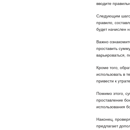
вводите правиль
Следующим шагом
правило, составл
будет начислен н
Важно ознакомит
проставить сумму
варьироваться, п
Кроме того, обр
использовать в т
привести к утрат
Помимо этого, су
проставление бо
использования б
Наконец, проверя
предлагает допол