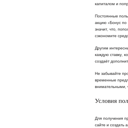
капиталом и попр
Постоянные поль
акцию «Бонус по 
значит, что, поп
сэкономите средс
Другим интересн
каждую ставку, 
создаёт дополни
Не забывайте про
временные предл
внимательными, 
Условия пол
Для получения пр
сайте и создать 