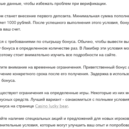
ные данные, чтобы избежать проблем при верификации.
 станет внесение первого депозита. Минимальная сумма пополнен
яет 1000 рублей. После успешного выполнения этого условия, бон
а ваш счет.
ся с требованиями по отыгрышу бонуса. Обычно, чтобы вывести в
 бонуса в определенном количестве раз. В Лакибир эти условия мо
оэтому стоит внимательно изучить все подробности на сайте.
атите внимание на временные ограничения. Приветственный бонус 
ечение конкретного срока после его получения. Задержка в исполь
е бонуса.
ществуют ограничения на определенные игры. Некоторые из них мо
нусных средств. Лучший вариант – ознакомиться с полными услови
онуса на странице
Casino lucky bear
.
йте наличие специальных акций и предложений для новых игроков
нительные условия, которые могут улучшить ваш опыт и попробова