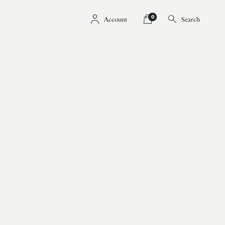
0
Account
Search
Prev
|
Next