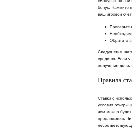
«Бонусы» на сайт
бонус. Нажмите н
ваш игровой счет
Проверьте 
Необходимо
Обратите в
Следуя этим шага
средства. Если у
получения допол
Правила ста
Ставки с исполь
условия отыгрыш
чем можно будет 
предложения. Чит
несоответствующ