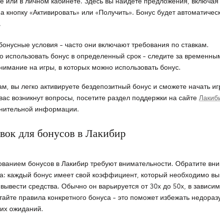
е или в личном кабинете. Здесь вы найдете предложения, включая
а кнопку «Активировать» или «Получить». Бонус будет автоматичес
.
бонусные условия – часто они включают требования по ставкам.
 использовать бонус в определенный срок – следите за временны
нимание на игры, в которых можно использовать бонус.
м, вы легко активируете бездепозитный бонус и сможете начать игр
 вас возникнут вопросы, посетите раздел поддержки на сайте
Лакиб
нительной информации.
вок для бонусов в Лакибир
зованием бонусов в Лакибир требуют внимательности. Обратите вн
а: каждый бонус имеет свой коэффициент, который необходимо вы
вывести средства. Обычно он варьируется от 30x до 50x, в зависим
айте правила конкретного бонуса – это поможет избежать недораз
их ожиданий.