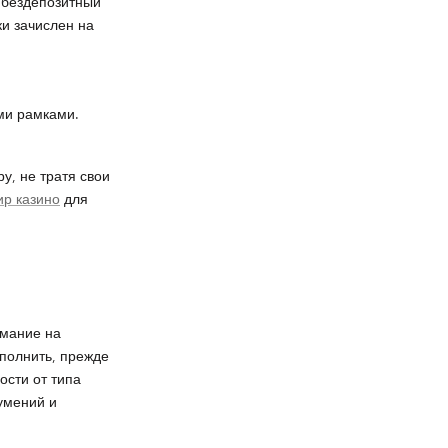
 бездепозитный
ки зачислен на
ми рамками.
у, не тратя свои
ир казино
для
имание на
полнить, прежде
ости от типа
умений и