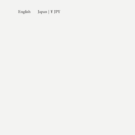
English
Japan | ¥ JPY
Luckybear Casino вход сегодня