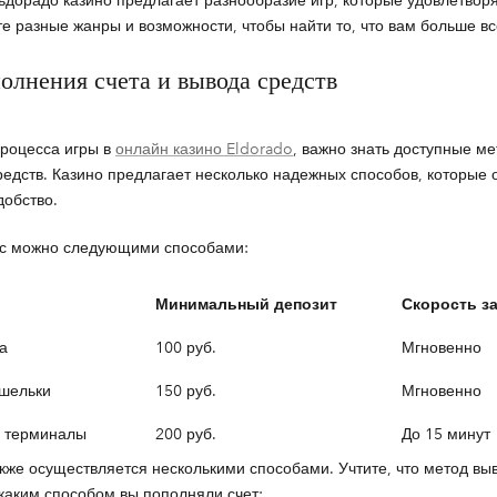
ьдорадо казино предлагает разнообразие игр, которые удовлетвор
е разные жанры и возможности, чтобы найти то, что вам больше вс
лнения счета и вывода средств
роцесса игры в
онлайн казино Eldorado
, важно знать доступные м
редств. Казино предлагает несколько надежных способов, которые
добство.
с можно следующими способами:
Минимальный депозит
Скорость з
а
100 руб.
Мгновенно
шельки
150 руб.
Мгновенно
з терминалы
200 руб.
До 15 минут
кже осуществляется несколькими способами. Учтите, что метод вы
, каким способом вы пополняли счет: