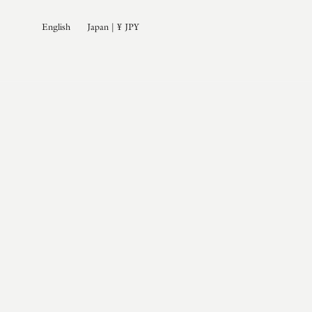
English
Japan | ¥ JPY
Казино Эльдорадо Казино Для Игры Онлайн И На