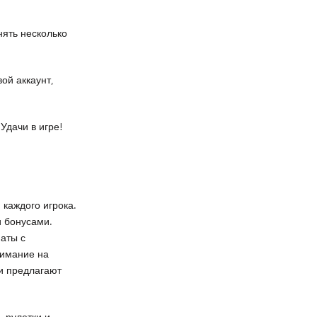
нять несколько
ой аккаунт,
Удачи в игре!
 каждого игрока.
и бонусами.
аты с
нимание на
ни предлагают