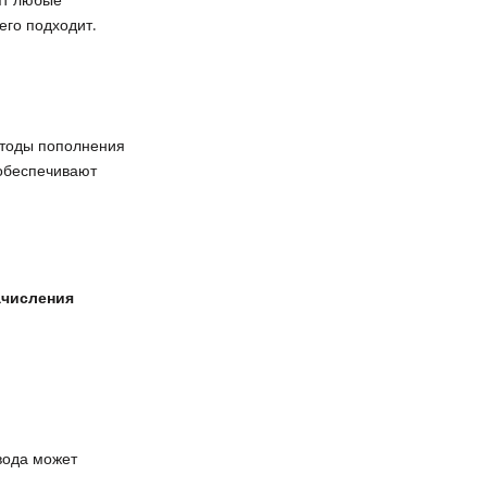
ят любые
его подходит.
етоды пополнения
 обеспечивают
ачисления
вода может