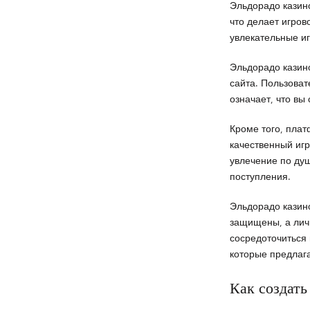
Эльдорадо казино
что делает игров
увлекательные и
Эльдорадо казино
сайта. Пользоват
означает, что в
Кроме того, плат
качественный игр
увлечение по душ
поступления.
Эльдорадо казино
защищены, а лич
сосредоточиться 
которые предлага
Как создать