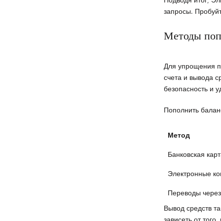
Подводя итог, Эл
запросы. Пробуйт
Методы попо
Для упрощения п
счета и вывода с
безопасность и у
Пополнить балан
Метод
Банковская карт
Электронные ко
Переводы чере
Вывод средств та
зависеть от того