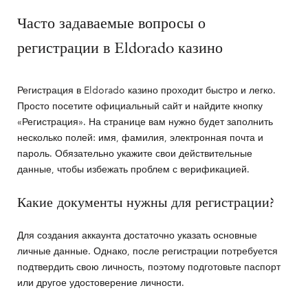
Часто задаваемые вопросы о
регистрации в Eldorado казино
Регистрация в Eldorado казино проходит быстро и легко.
Просто посетите официальный сайт и найдите кнопку
«Регистрация». На странице вам нужно будет заполнить
несколько полей: имя, фамилия, электронная почта и
пароль. Обязательно укажите свои действительные
данные, чтобы избежать проблем с верификацией.
Какие документы нужны для регистрации?
Для создания аккаунта достаточно указать основные
личные данные. Однако, после регистрации потребуется
подтвердить свою личность, поэтому подготовьте паспорт
или другое удостоверение личности.