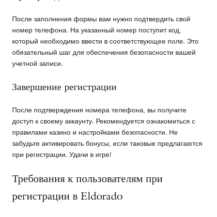
После заполнения формы вам нужно подтвердить свой
номер телефона. На указанный номер поступит код,
который необходимо ввести в соответствующее поле. Это
обязательный шаг для обеспечения безопасности вашей
учетной записи.
Завершение регистрации
После подтверждения номера телефона, вы получите
доступ к своему аккаунту. Рекомендуется ознакомиться с
правилами казино и настройками безопасности. Не
забудьте активировать бонусы, если таковые предлагаются
при регистрации. Удачи в игре!
Требования к пользователям при
регистрации в Eldorado