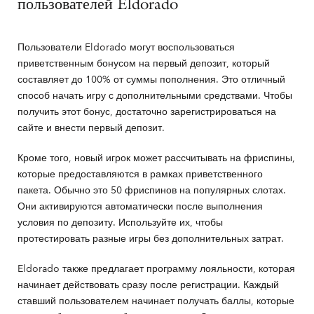
пользователей Eldorado
Пользователи Eldorado могут воспользоваться
приветственным бонусом на первый депозит, который
составляет до 100% от суммы пополнения. Это отличный
способ начать игру с дополнительными средствами. Чтобы
получить этот бонус, достаточно зарегистрироваться на
сайте и внести первый депозит.
Кроме того, новый игрок может рассчитывать на фриспины,
которые предоставляются в рамках приветственного
пакета. Обычно это 50 фриспинов на популярных слотах.
Они активируются автоматически после выполнения
условия по депозиту. Используйте их, чтобы
протестировать разные игры без дополнительных затрат.
Eldorado также предлагает программу лояльности, которая
начинает действовать сразу после регистрации. Каждый
ставший пользователем начинает получать баллы, которые