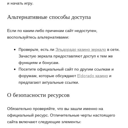
и начать игру.
Альтернативные способы доступа
Если по каким-либо причинам сайт недоступен,
воспользуйтесь альтернативами:
Проверьте, есть ли
Эльдорадо казино зеркало
в сети.
Зачастую зеркала предоставляют доступ к тем же
функциям и бонусам.
Посетите официальный сайт по другим ссылкам и
форумам, которые обсуждают
Eldorado казино
и
предлагают актуальные ссылки.
О безопасности ресурсов
Обязательно проверяйте, что вы зашли именно на
официальный ресурс. Отличительные черты настоящего
сайта включают следующие элементы: