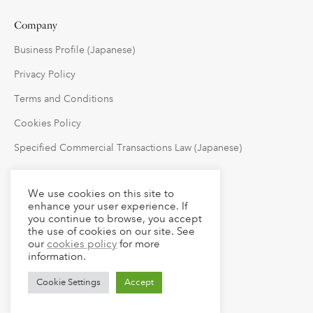
Company
Business Profile (Japanese)
Privacy Policy
Terms and Conditions
Cookies Policy
Specified Commercial Transactions Law (Japanese)
Follow Us
We use cookies on this site to
enhance your user experience. If
you continue to browse, you accept
the use of cookies on our site. See
our
cookies policy
for more
information.
Cookie Settings
Accept
© 2023 claude LLC